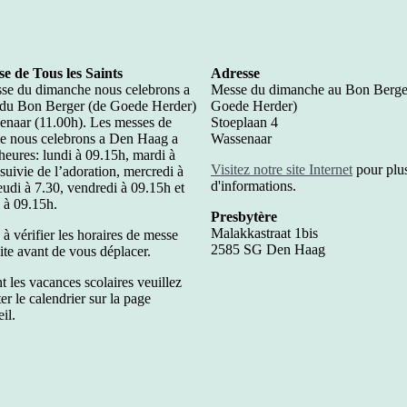
se de Tous les Saints
Adresse
se du dimanche nous celebrons a
Messe du dimanche au Bon Berge
 du Bon Berger (de Goede Herder)
Goede Herder)
enaar (11.00h). Les messes de
Stoeplaan 4
e nous celebrons a Den Haag a
Wassenaar
heures: lundi à 09.15h, mardi à
Visitez notre site Internet
pour plu
suivie de l’adoration, mercredi à
d'informations.
eudi à 7.30, vendredi à 09.15h et
 à 09.15h.
Presbytère
Malakkastraat 1bis
à vérifier les horaires de messe
2585 SG Den Haag
site avant de vous déplacer.
 les vacances scolaires veuillez
er le calendrier sur la page
il.