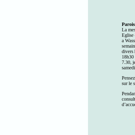
Parois
La mes
Eglise
a Wass
semain
divers 
18h30 
7.30, j
samedi
Pensez 
sur le 
Pendant
consult
d’accue